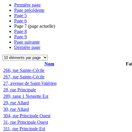
Première page
Page précédente
Page
5
Page
6
Page
7
(page actuelle)
Page
8
Page
9
Page suivante
Dernière page
Nom
Fai
266, rue Sainte-Cécile
267, rue Sainte-Cécile
27, avenue de Saint-Valérien
28, rue Principale
289, rang 1 Neigette Est
29, rue Allard
30, rue Allard
304, rue Principale Ouest
31, rue Principale Ouest
311, rue Principale Est