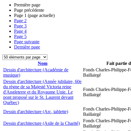
Première page
Page précédente
Page
1
(page actuelle)
Page
2
Page
3
Page
4
Page
5
Page suivante
Dernière page
Nom
Fait partie 
Dessin d'architecture (Académie de
Fonds Charles-Philippe-F
musique)
Baillairgé
Dessin d'architecture (Année jubilaire, 60e
du règne de sa Majesté Victoria reine
Fonds Charles-Philippe-F
d'Angleterre et du Royaume Unie. Le
Baillairgé
pont proposé sur le St. Laurent devant
Québec)
Fonds Charles-Philippe-F
Dessin d'architecture (Arc, tablette)
Baillairgé
Fonds Charles-Philippe-F
Dessin d'architecture (Asile de la Charité)
Baillairgé