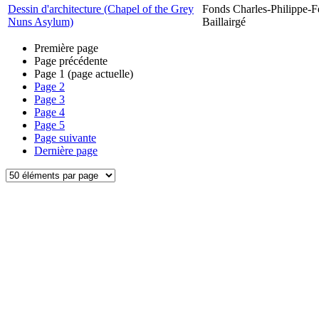
Dessin d'architecture (Chapel of the Grey
Fonds Charles-Philippe-F
Nuns Asylum)
Baillairgé
Première page
Page précédente
Page
1
(page actuelle)
Page
2
Page
3
Page
4
Page
5
Page suivante
Dernière page