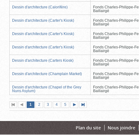
Dessin d'architecture (Calorifère)
Fonds Charles-Philippe-Fe
Baillairgé
Dessin d'architecture (Carter's Kiosk)
Fonds Charles-Philippe-Fe
Baillairgé
Dessin d'architecture (Carter's Kiosk)
Fonds Charles-Philippe-Fe
Baillairgé
Dessin d'architecture (Carter's Kiosk)
Fonds Charles-Philippe-Fe
Baillairgé
Dessin d'architecture (Carters Kiosk)
Fonds Charles-Philippe-Fe
Baillairgé
Dessin d'architecture (Champlain Market)
Fonds Charles-Philippe-Fe
Baillairgé
Dessin d'architecture (Chapel of the Grey
Fonds Charles-Philippe-Fe
Nuns Asylum)
Baillairgé
Page
(page
Page
Page
Page
Page
1
Première
2
Page
3
4
5
Page
Dernière
actuelle)
page
précédente
suivante
page
Plan du site
Nous joindre