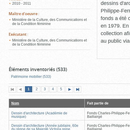
dessins d'ar
2010 - 2011
Philippe-Fer
Maître d'oeuvre
:
fonds a été c
Ministère de la Culture, des Communications et
de la Condition féminine
en 1979. En 
collection a
Exécutant
:
au public vi
Ministère de la Culture, des Communications et
de la Condition féminine
Éléments inventoriés (533)
Patrimoine mobilier (533)
Page
(page
Page
Page
Page
Page
1
Première
2
Page
3
4
5
Page
Dernière
actuelle)
page
précédente
suivante
page
Nom
Fait partie de
Dessin d'architecture (Académie de
Fonds Charles-Philippe-Fe
musique)
Baillairgé
Dessin d'architecture (Année jubilaire, 60e
Fonds Charles-Philippe-Fe
du règne de sa Majesté Victoria reine
Baillairgé