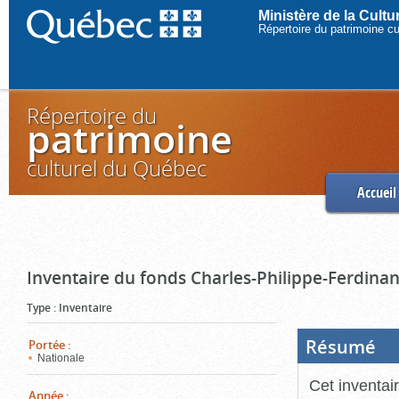
Ministère de la Cult
Répertoire du patrimoine c
Répertoire du
patrimoine
culturel du Québec
Accueil
Inventaire du fonds Charles-Philippe-Ferdinan
Type
:
Inventaire
Résumé
(Boi
Portée
:
ouve
Nationale
cliq
pou
Cet inventai
ferm
Année
: