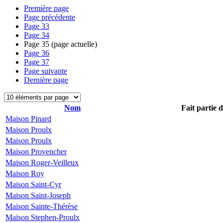
Première page
Page précédente
Page
33
Page
34
Page
35
(page actuelle)
Page
36
Page
37
Page suivante
Dernière page
Nom
Fait partie 
Maison Pinard
Maison Proulx
Maison Proulx
Maison Provencher
Maison Roger-Veilleux
Maison Roy
Maison Saint-Cyr
Maison Saint-Joseph
Maison Sainte-Thérèse
Maison Stephen-Proulx