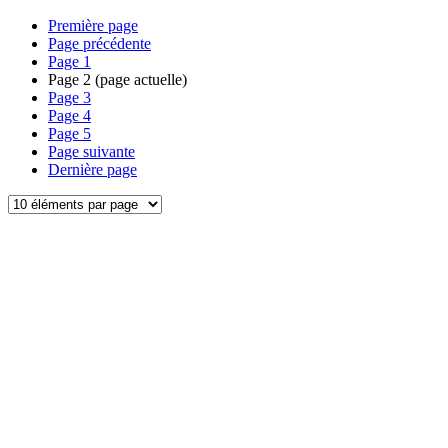
Première page
Page précédente
Page
1
Page
2
(page actuelle)
Page
3
Page
4
Page
5
Page suivante
Dernière page