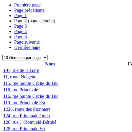
Première page
Page précédente
Page
1
Page
2
(page actuelle)
Page
3
Page
4
Page
5
Page suivante
Dernière page
Nom
Fa
107, rue de la Gare
11, route Neigette
115, rue Sainte-Cécile-du-Bic
116, rue Principale
116, rue Sainte-Cécile-du-Bic
119, rue Principale Est
1226, route des Pionniers
124, rue Principale Ouest
126, rue J.-Romuald-Bérubé
128, rue Principale Est