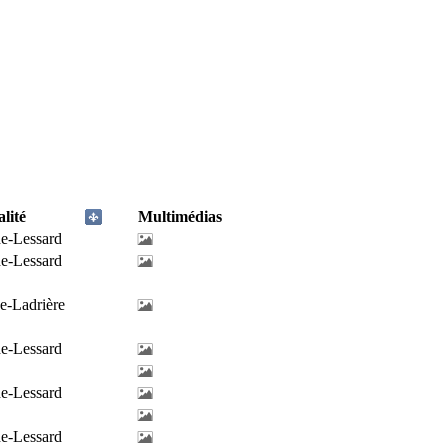
lité
Multimédias
de-Lessard
de-Lessard
e-Ladrière
de-Lessard
de-Lessard
de-Lessard