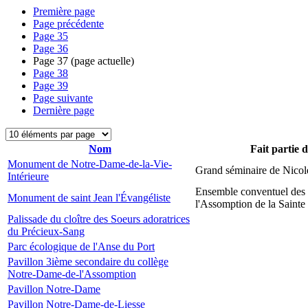
Première page
Page précédente
Page
35
Page
36
Page
37
(page actuelle)
Page
38
Page
39
Page suivante
Dernière page
Nom
Fait partie 
Monument de Notre-Dame-de-la-Vie-
Grand séminaire de Nicol
Intérieure
Ensemble conventuel des
Monument de saint Jean l'Évangéliste
l'Assomption de la Sainte
Palissade du cloître des Soeurs adoratrices
du Précieux-Sang
Parc écologique de l'Anse du Port
Pavillon 3ième secondaire du collège
Notre-Dame-de-l'Assomption
Pavillon Notre-Dame
Pavillon Notre-Dame-de-Liesse