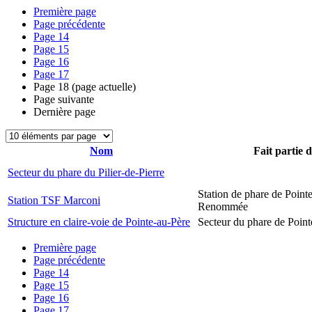
Première page
Page précédente
Page
14
Page
15
Page
16
Page
17
Page
18
(page actuelle)
Page suivante
Dernière page
Nom
Fait partie 
Secteur du phare du Pilier-de-Pierre
Station de phare de Pointe
Station TSF Marconi
Renommée
Structure en claire-voie de Pointe-au-Père
Secteur du phare de Point
Première page
Page précédente
Page
14
Page
15
Page
16
Page
17