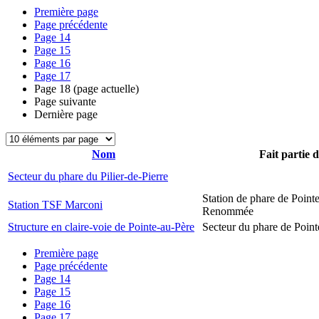
Première page
Page précédente
Page
14
Page
15
Page
16
Page
17
Page
18
(page actuelle)
Page suivante
Dernière page
Nom
Fait partie 
Secteur du phare du Pilier-de-Pierre
Station de phare de Pointe
Station TSF Marconi
Renommée
Structure en claire-voie de Pointe-au-Père
Secteur du phare de Point
Première page
Page précédente
Page
14
Page
15
Page
16
Page
17