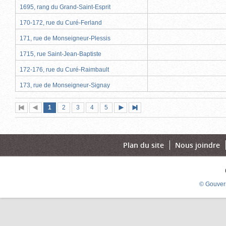
1695, rang du Grand-Saint-Esprit
170-172, rue du Curé-Ferland
171, rue de Monseigneur-Plessis
1715, rue Saint-Jean-Baptiste
172-176, rue du Curé-Raimbault
173, rue de Monseigneur-Signay
Page
(page
Page
Page
Page
Page
1
Première
2
Page
3
4
5
Page
Dernière
actuelle)
page
précédente
suivante
page
Plan du site
Nous joindre
© Gouver