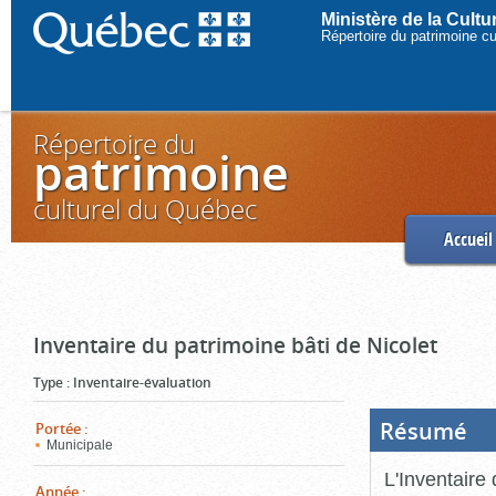
Ministère de la Cult
Répertoire du patrimoine c
Répertoire du
patrimoine
culturel du Québec
Accueil
Inventaire du patrimoine bâti de Nicolet
Type
:
Inventaire-évaluation
Résumé
(Boi
Portée
:
ouve
Municipale
cliq
pou
L'Inventaire 
ferm
Année
: