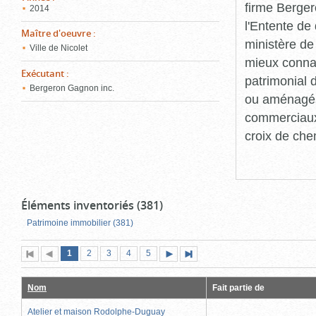
firme Berger
2014
l'Entente de 
Maître d'oeuvre
:
ministère de
Ville de Nicolet
mieux connaît
Exécutant
:
patrimonial d
Bergeron Gagnon inc.
ou aménagés 
commerciaux, 
croix de che
Éléments inventoriés (381)
Patrimoine immobilier (381)
Page
(page
Page
Page
Page
Page
1
Première
2
Page
3
4
5
Page
Dernière
actuelle)
page
précédente
suivante
page
Nom
Fait partie de
Atelier et maison Rodolphe-Duguay