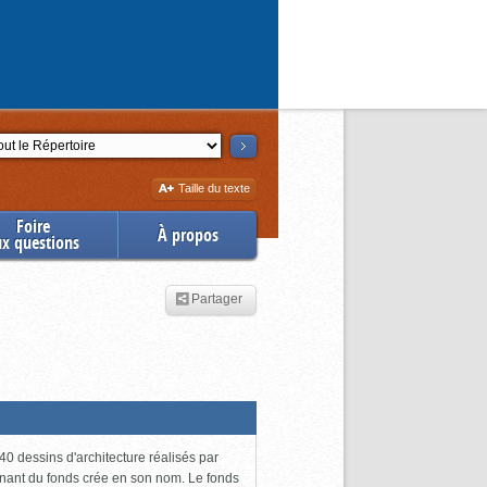
ction
Augmenter
Taille du texte
la
Foire
À propos
ux questions
Partager
0 dessins d'architecture réalisés par
enant du fonds crée en son nom. Le fonds