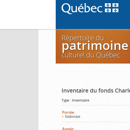
Répertoire du
patrimoine
culturel du Québec
Inventaire du fonds Charl
Type
:
Inventaire
Portée
:
Nationale
Année
: