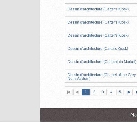
Dessin d'architecture (Carter's Kiosk)
Dessin d'architecture (Carter's Kiosk)
Dessin d'architecture (Carter's Kiosk)
Dessin d'architecture (Carters Kiosk)
Dessin d'architecture (Champlain Market)
Dessin d'architecture (Chapel of the Grey
Nuns Asylum)
Page
(page
Page
Page
Page
Page
1
Première
2
Page
3
4
5
actuelle)
page
précédente
suiva
Pla