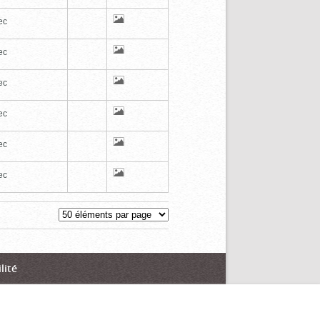
ec
ec
ec
ec
ec
ec
lité