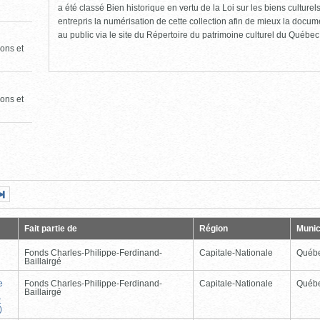
a été classé Bien historique en vertu de la Loi sur les biens culture
entrepris la numérisation de cette collection afin de mieux la docume
au public via le site du Répertoire du patrimoine culturel du Québec
ons et
ons et
Page
Dernière
nte
page
Fait partie de
Région
Munic
Fonds Charles-Philippe-Ferdinand-
Capitale-Nationale
Québ
Baillairgé
e
Fonds Charles-Philippe-Ferdinand-
Capitale-Nationale
Québ
Baillairgé
t
)