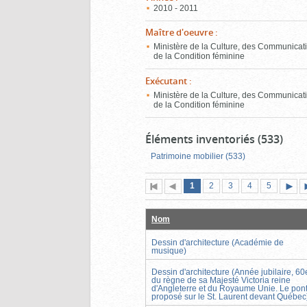
2010 - 2011
Maître d'oeuvre
:
Ministère de la Culture, des Communicati
de la Condition féminine
Exécutant
:
Ministère de la Culture, des Communicati
de la Condition féminine
Éléments inventoriés (533)
Patrimoine mobilier (533)
Page
(page
Page
Page
Page
Page
1
Première
2
Page
3
4
5
actuelle)
page
précédente
suiva
Nom
Dessin d'architecture (Académie de
musique)
Dessin d'architecture (Année jubilaire, 60
du règne de sa Majesté Victoria reine
d'Angleterre et du Royaume Unie. Le pon
proposé sur le St. Laurent devant Québec