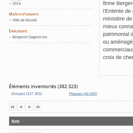
firme Berger
2014
l'Entente de 
Maître d'oeuvre
:
ministère de
Ville de Nicolet
mieux connaît
Exécutant
:
patrimonial d
Bergeron Gagnon inc.
ou aménagés 
commerciaux, 
croix de che
Éléments inventoriés (382 323)
Groupes (337 383)
Plaques (44 940)
Première
Page
Page
Dernière
page
précédente
suivante
page
Nom