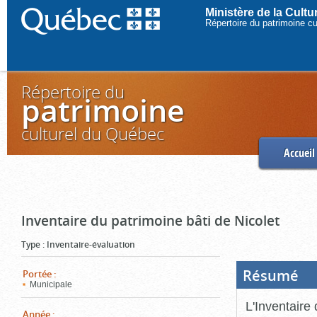
Ministère de la Cult
Répertoire du patrimoine c
Répertoire du
patrimoine
culturel du Québec
Accueil
Inventaire du patrimoine bâti de Nicolet
Type
:
Inventaire-évaluation
Résumé
(Boi
Portée
:
ouve
Municipale
cliq
pou
L'Inventaire 
ferm
Année
: