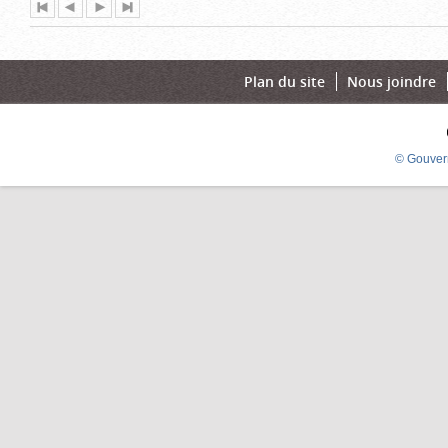
Première
Page
Page
Dernière
page
précédente
suivante
page
Plan du site
Nous joindre
© Gouver