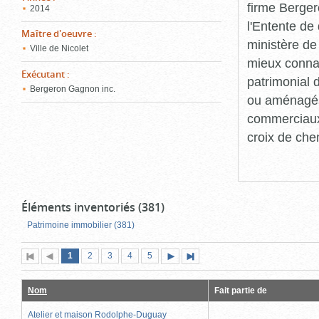
firme Berger
2014
l'Entente de 
Maître d'oeuvre
:
ministère de
Ville de Nicolet
mieux connaît
Exécutant
:
patrimonial d
Bergeron Gagnon inc.
ou aménagés 
commerciaux, 
croix de che
Éléments inventoriés (381)
Patrimoine immobilier (381)
Page
(page
Page
Page
Page
Page
1
Première
2
Page
3
4
5
Page
Dernière
actuelle)
page
précédente
suivante
page
Nom
Fait partie de
Atelier et maison Rodolphe-Duguay