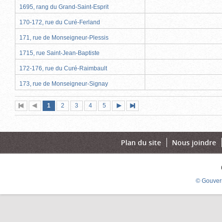
1695, rang du Grand-Saint-Esprit
170-172, rue du Curé-Ferland
171, rue de Monseigneur-Plessis
1715, rue Saint-Jean-Baptiste
172-176, rue du Curé-Raimbault
173, rue de Monseigneur-Signay
Page
(page
Page
Page
Page
Page
1
Première
2
Page
3
4
5
Page
Dernière
actuelle)
page
précédente
suivante
page
Plan du site
Nous joindre
© Gouver