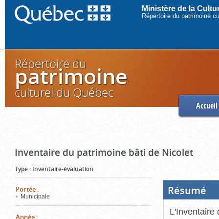
Ministère de la Cult
Répertoire du patrimoine c
Répertoire du
patrimoine
culturel du Québec
Accueil
Inventaire du patrimoine bâti de Nicolet
Type
:
Inventaire-évaluation
Résumé
(Boi
Portée
:
ouve
Municipale
cliq
pou
L'Inventaire 
ferm
Année
: