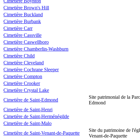
Cimetière Boynton
Cimetière Brown's Hill
Cimetière Buckland
Cimetière Burbank
Cimetière Carr
Cimetière Cassville
Cimetière Caswellboro
Cimetière Chamberlin-Washburn
Cimetière Child
Cimetière Cleveland
Cimetière Cochrane Sleeper
Cimetière Compton
Cimetière Crooker
Cimetière Crystal Lake
Site patrimonial de la Par
Cimetière de Saint-Edmond
Edmond
Cimetière de Saint-Henri
Cimetière de Saint-Herménégilde
Cimetière de Saint-Malo
Site du patrimoine de l'égl
Cimetière de Saint-Venant-de-Paquette
Venant-de-Paquette