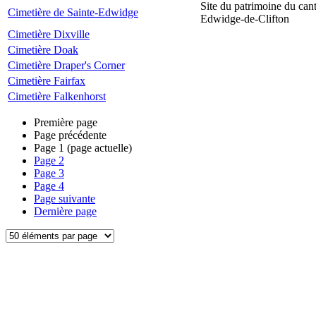
Site du patrimoine du can
Cimetière de Sainte-Edwidge
Edwidge-de-Clifton
Cimetière Dixville
Cimetière Doak
Cimetière Draper's Corner
Cimetière Fairfax
Cimetière Falkenhorst
Première page
Page précédente
Page
1
(page actuelle)
Page
2
Page
3
Page
4
Page suivante
Dernière page