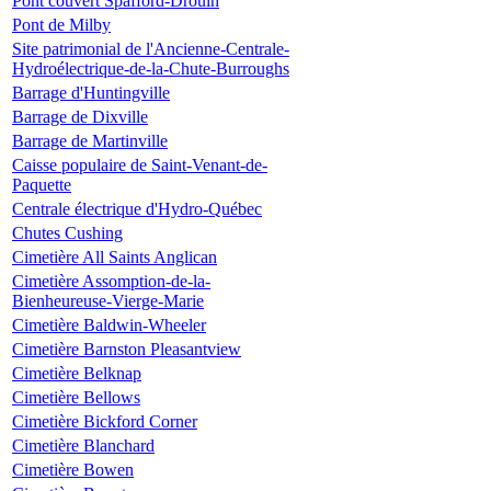
Pont couvert Spafford-Drouin
Pont de Milby
Site patrimonial de l'Ancienne-Centrale-
Hydroélectrique-de-la-Chute-Burroughs
Barrage d'Huntingville
Barrage de Dixville
Barrage de Martinville
Caisse populaire de Saint-Venant-de-
Paquette
Centrale électrique d'Hydro-Québec
Chutes Cushing
Cimetière All Saints Anglican
Cimetière Assomption-de-la-
Bienheureuse-Vierge-Marie
Cimetière Baldwin-Wheeler
Cimetière Barnston Pleasantview
Cimetière Belknap
Cimetière Bellows
Cimetière Bickford Corner
Cimetière Blanchard
Cimetière Bowen