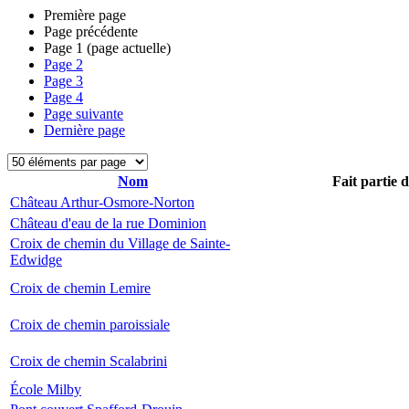
Première page
Page précédente
Page
1
(page actuelle)
Page
2
Page
3
Page
4
Page suivante
Dernière page
Nom
Fait partie 
Château Arthur-Osmore-Norton
Château d'eau de la rue Dominion
Croix de chemin du Village de Sainte-
Edwidge
Croix de chemin Lemire
Croix de chemin paroissiale
Croix de chemin Scalabrini
École Milby