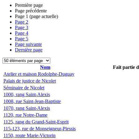
Première page
Page précédente
Page
1
(page actuelle)
Page
2
Page
3
Page
4
Page
5
Page suivante
Dernière page
Nom
Fait partie 
Atelier et maison Rodolphe-Duguay
Palais de justice de Nicolet
Séminaire de Nicolet
1000, rang Saint-Alexis
1008, rue Saint-Jean-Baptiste
1070, rang Saint-Alexis
1120, rue Notre-Dame
1125, rang du Grand-Saint-Esprit
115-123, rue de Monseigneur-Plessis
1150, route Marie-Victorin