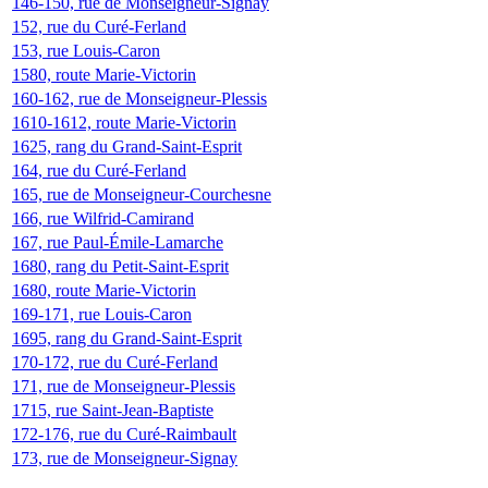
146-150, rue de Monseigneur-Signay
152, rue du Curé-Ferland
153, rue Louis-Caron
1580, route Marie-Victorin
160-162, rue de Monseigneur-Plessis
1610-1612, route Marie-Victorin
1625, rang du Grand-Saint-Esprit
164, rue du Curé-Ferland
165, rue de Monseigneur-Courchesne
166, rue Wilfrid-Camirand
167, rue Paul-Émile-Lamarche
1680, rang du Petit-Saint-Esprit
1680, route Marie-Victorin
169-171, rue Louis-Caron
1695, rang du Grand-Saint-Esprit
170-172, rue du Curé-Ferland
171, rue de Monseigneur-Plessis
1715, rue Saint-Jean-Baptiste
172-176, rue du Curé-Raimbault
173, rue de Monseigneur-Signay