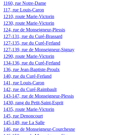
1160, rue Notre-Dame
117, rue Louis-Caron
1210, route Marie-Victorin
1230, route Marie-Victorin
124, rue de Monseigneur-Plessis
127-131, rue du Curé-Brassard
127-135, rue du Curé-Ferland
127-139, rue de Monseigneur-Signay
1290, route Marie-Victorin
134-136, rue du Curé-Ferland
136, rue Jean-Baptiste-Proulx
140, rue du Curé-Ferland
141, rue Louis-Caron
142, rue du Curé-Raimbault
143-147, rue de Monseigneur-Plessis
1430, rang du Petit-Saint-Esprit
1435, route Marie-Victorin
145, rue Denoncourt
145-149, rue La Salle
146, rue de Monseigneur-Courchesne