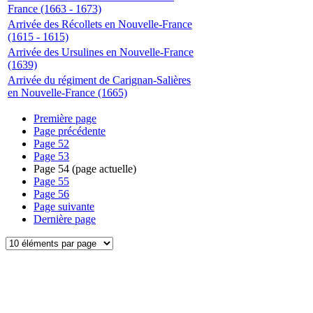
France (1663 - 1673)
Arrivée des Récollets en Nouvelle-France
(1615 - 1615)
Arrivée des Ursulines en Nouvelle-France
(1639)
Arrivée du régiment de Carignan-Salières
en Nouvelle-France (1665)
Première page
Page précédente
Page
52
Page
53
Page
54
(page actuelle)
Page
55
Page
56
Page suivante
Dernière page