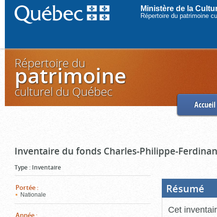
Ministère de la Cult
Répertoire du patrimoine c
Répertoire du
patrimoine
culturel du Québec
Accueil
Inventaire du fonds Charles-Philippe-Ferdinan
Type
:
Inventaire
Résumé
(Boi
Portée
:
ouve
Nationale
cliq
pou
Cet inventai
ferm
Année
: