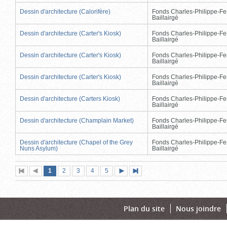
Dessin d'architecture (Calorifère)
Fonds Charles-Philippe-Fe
Baillairgé
Dessin d'architecture (Carter's Kiosk)
Fonds Charles-Philippe-Fe
Baillairgé
Dessin d'architecture (Carter's Kiosk)
Fonds Charles-Philippe-Fe
Baillairgé
Dessin d'architecture (Carter's Kiosk)
Fonds Charles-Philippe-Fe
Baillairgé
Dessin d'architecture (Carters Kiosk)
Fonds Charles-Philippe-Fe
Baillairgé
Dessin d'architecture (Champlain Market)
Fonds Charles-Philippe-Fe
Baillairgé
Dessin d'architecture (Chapel of the Grey
Fonds Charles-Philippe-Fe
Nuns Asylum)
Baillairgé
Page
(page
Page
Page
Page
Page
1
Première
2
Page
3
4
5
Page
Dernière
actuelle)
page
précédente
suivante
page
Plan du site
Nous joindre