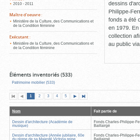
dessins d'ar
2010 - 2011
Philippe-Fer
Maître d'oeuvre
:
fonds a été c
Ministère de la Culture, des Communications et
de la Condition féminine
en 1979. En 
collection a
Exécutant
:
au public vi
Ministère de la Culture, des Communications et
de la Condition féminine
Éléments inventoriés (533)
Patrimoine mobilier (533)
Page
(page
Page
Page
Page
Page
1
Première
2
Page
3
4
5
Page
Dernière
actuelle)
page
précédente
suivante
page
Nom
Fait partie de
Dessin d'architecture (Académie de
Fonds Charles-Philippe-Fe
musique)
Baillairgé
Dessin d'architecture (Année jubilaire, 60e
Fonds Charles-Philippe-Fe
du règne de sa Majesté Victoria reine
Baillairgé