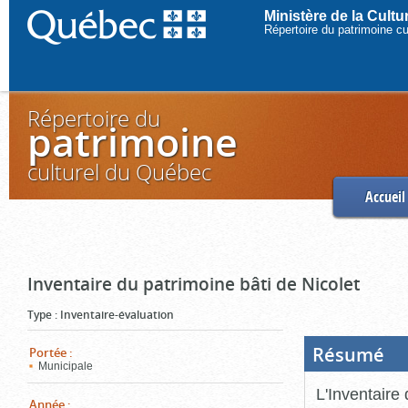
Ministère de la Cult
Répertoire du patrimoine c
Répertoire du
patrimoine
culturel du Québec
Accueil
Inventaire du patrimoine bâti de Nicolet
Type
:
Inventaire-évaluation
Résumé
(Boi
Portée
:
ouve
Municipale
cliq
pou
L'Inventaire 
ferm
Année
: