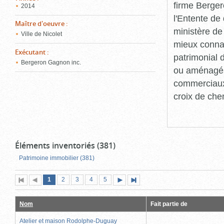
firme Berger
2014
l'Entente de 
Maître d'oeuvre
:
ministère de
Ville de Nicolet
mieux connaît
Exécutant
:
patrimonial d
Bergeron Gagnon inc.
ou aménagés 
commerciaux, 
croix de che
Éléments inventoriés (381)
Patrimoine immobilier (381)
Page
(page
Page
Page
Page
Page
1
Première
2
Page
3
4
5
Page
Dernière
actuelle)
page
précédente
suivante
page
Nom
Fait partie de
Atelier et maison Rodolphe-Duguay