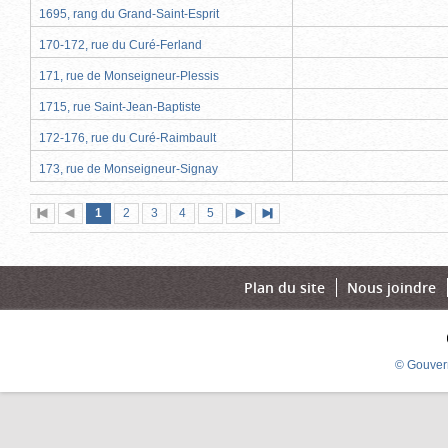
1695, rang du Grand-Saint-Esprit
170-172, rue du Curé-Ferland
171, rue de Monseigneur-Plessis
1715, rue Saint-Jean-Baptiste
172-176, rue du Curé-Raimbault
173, rue de Monseigneur-Signay
Page
(page
Page
Page
Page
Page
1
Première
2
Page
3
4
5
Page
Dernière
actuelle)
page
précédente
suivante
page
Plan du site
Nous joindre
© Gouver