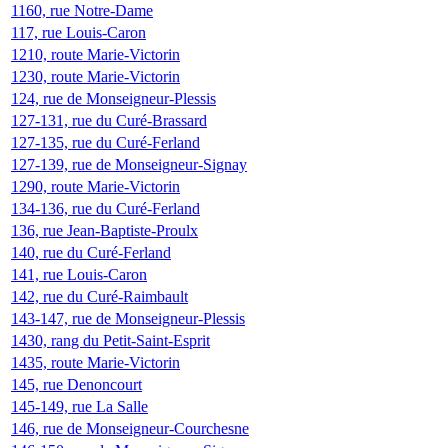
1160, rue Notre-Dame
117, rue Louis-Caron
1210, route Marie-Victorin
1230, route Marie-Victorin
124, rue de Monseigneur-Plessis
127-131, rue du Curé-Brassard
127-135, rue du Curé-Ferland
127-139, rue de Monseigneur-Signay
1290, route Marie-Victorin
134-136, rue du Curé-Ferland
136, rue Jean-Baptiste-Proulx
140, rue du Curé-Ferland
141, rue Louis-Caron
142, rue du Curé-Raimbault
143-147, rue de Monseigneur-Plessis
1430, rang du Petit-Saint-Esprit
1435, route Marie-Victorin
145, rue Denoncourt
145-149, rue La Salle
146, rue de Monseigneur-Courchesne