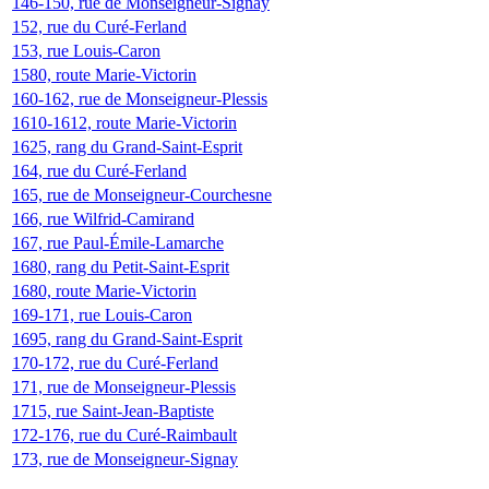
146-150, rue de Monseigneur-Signay
152, rue du Curé-Ferland
153, rue Louis-Caron
1580, route Marie-Victorin
160-162, rue de Monseigneur-Plessis
1610-1612, route Marie-Victorin
1625, rang du Grand-Saint-Esprit
164, rue du Curé-Ferland
165, rue de Monseigneur-Courchesne
166, rue Wilfrid-Camirand
167, rue Paul-Émile-Lamarche
1680, rang du Petit-Saint-Esprit
1680, route Marie-Victorin
169-171, rue Louis-Caron
1695, rang du Grand-Saint-Esprit
170-172, rue du Curé-Ferland
171, rue de Monseigneur-Plessis
1715, rue Saint-Jean-Baptiste
172-176, rue du Curé-Raimbault
173, rue de Monseigneur-Signay