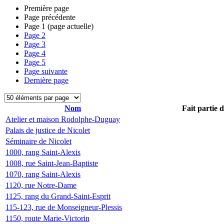
Première page
Page précédente
Page
1
(page actuelle)
Page
2
Page
3
Page
4
Page
5
Page suivante
Dernière page
Nom
Fait partie 
Atelier et maison Rodolphe-Duguay
Palais de justice de Nicolet
Séminaire de Nicolet
1000, rang Saint-Alexis
1008, rue Saint-Jean-Baptiste
1070, rang Saint-Alexis
1120, rue Notre-Dame
1125, rang du Grand-Saint-Esprit
115-123, rue de Monseigneur-Plessis
1150, route Marie-Victorin