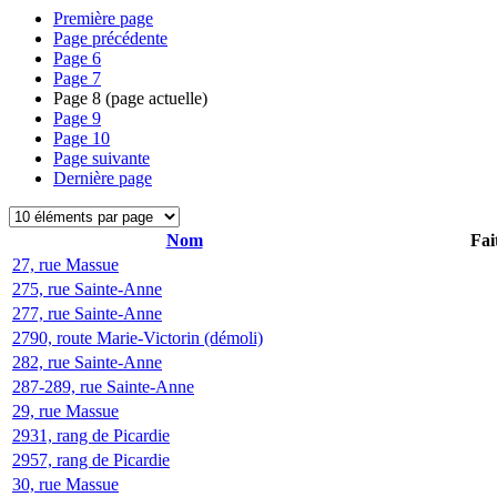
Première page
Page précédente
Page
6
Page
7
Page
8
(page actuelle)
Page
9
Page
10
Page suivante
Dernière page
Nom
Fai
27, rue Massue
275, rue Sainte-Anne
277, rue Sainte-Anne
2790, route Marie-Victorin (démoli)
282, rue Sainte-Anne
287-289, rue Sainte-Anne
29, rue Massue
2931, rang de Picardie
2957, rang de Picardie
30, rue Massue