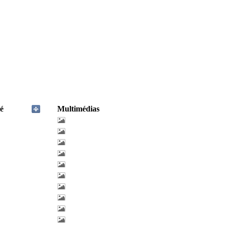
é
Multimédias