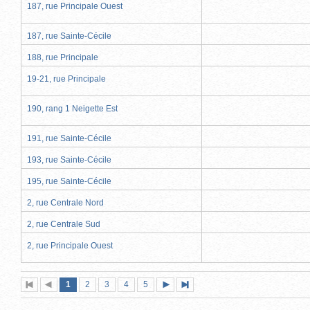
187, rue Principale Ouest
187, rue Sainte-Cécile
188, rue Principale
19-21, rue Principale
190, rang 1 Neigette Est
191, rue Sainte-Cécile
193, rue Sainte-Cécile
195, rue Sainte-Cécile
2, rue Centrale Nord
2, rue Centrale Sud
2, rue Principale Ouest
Page
(page
Page
Page
Page
Page
1
Première
2
Page
3
4
5
Page
Dernière
actuelle)
page
précédente
suivante
page