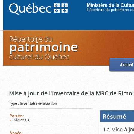
Ministère de la Cult
Répertoire du patrimoine c
Répertoire du
patrimoine
culturel du Québec
Accueil
Mise à jour de l'inventaire de la MRC de Rimo
Type
:
Inventaire-évaluation
Résumé
(Boi
Portée
:
ouve
Régionale
cliq
pou
La Mise à jo
ferm
Année
: