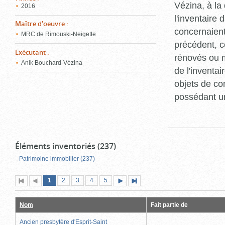
Vézina, à l
2016
l'inventaire
Maître d'oeuvre
:
concernaient
MRC de Rimouski-Neigette
précédent, c
Exécutant
:
rénovés ou m
Anik Bouchard-Vézina
de l'inventa
objets de co
possédant un
Éléments inventoriés (237)
Patrimoine immobilier (237)
Page
(page
Page
Page
Page
Page
1
Première
2
Page
3
4
5
Page
Dernière
actuelle)
page
précédente
suivante
page
Nom
Fait partie de
Ancien presbytère d'Esprit-Saint