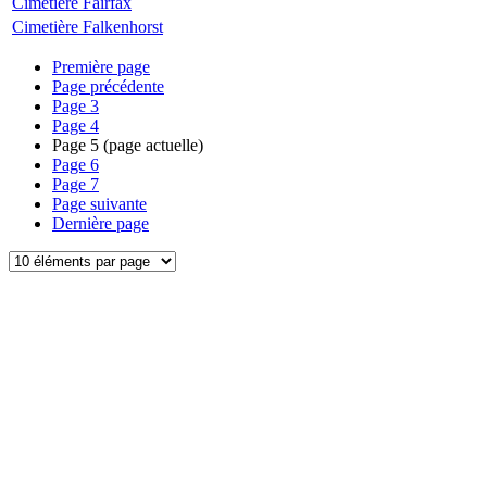
Cimetière Fairfax
Cimetière Falkenhorst
Première page
Page précédente
Page
3
Page
4
Page
5
(page actuelle)
Page
6
Page
7
Page suivante
Dernière page