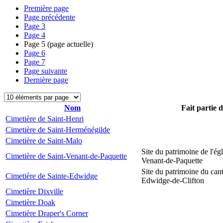
Première page
Page précédente
Page
3
Page
4
Page
5
(page actuelle)
Page
6
Page
7
Page suivante
Dernière page
Nom
Fait partie 
Cimetière de Saint-Henri
Cimetière de Saint-Herménégilde
Cimetière de Saint-Malo
Site du patrimoine de l'égl
Cimetière de Saint-Venant-de-Paquette
Venant-de-Paquette
Site du patrimoine du can
Cimetière de Sainte-Edwidge
Edwidge-de-Clifton
Cimetière Dixville
Cimetière Doak
Cimetière Draper's Corner