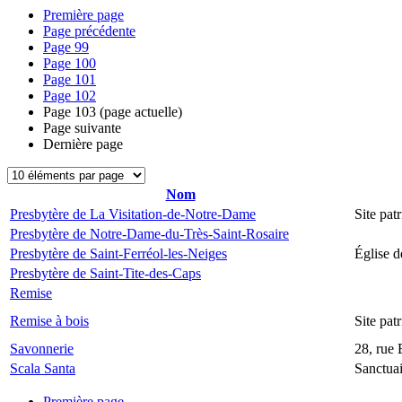
Première page
Page précédente
Page
99
Page
100
Page
101
Page
102
Page
103
(page actuelle)
Page suivante
Dernière page
Nom
Presbytère de La Visitation-de-Notre-Dame
Site pat
Presbytère de Notre-Dame-du-Très-Saint-Rosaire
Presbytère de Saint-Ferréol-les-Neiges
Église d
Presbytère de Saint-Tite-des-Caps
Remise
Remise à bois
Site pa
Savonnerie
28, rue 
Scala Santa
Sanctua
Première page