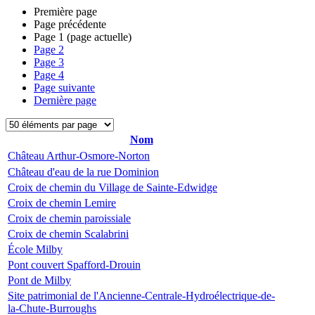
Première page
Page précédente
Page
1
(page actuelle)
Page
2
Page
3
Page
4
Page suivante
Dernière page
Nom
Château Arthur-Osmore-Norton
Château d'eau de la rue Dominion
Croix de chemin du Village de Sainte-Edwidge
Croix de chemin Lemire
Croix de chemin paroissiale
Croix de chemin Scalabrini
École Milby
Pont couvert Spafford-Drouin
Pont de Milby
Site patrimonial de l'Ancienne-Centrale-Hydroélectrique-de-
la-Chute-Burroughs