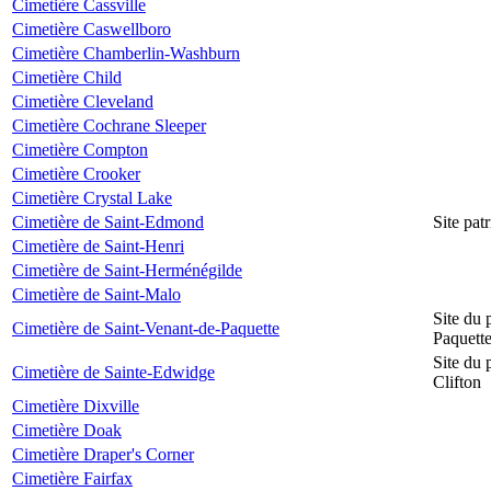
Cimetière Cassville
Cimetière Caswellboro
Cimetière Chamberlin-Washburn
Cimetière Child
Cimetière Cleveland
Cimetière Cochrane Sleeper
Cimetière Compton
Cimetière Crooker
Cimetière Crystal Lake
Cimetière de Saint-Edmond
Site pat
Cimetière de Saint-Henri
Cimetière de Saint-Herménégilde
Cimetière de Saint-Malo
Site du 
Cimetière de Saint-Venant-de-Paquette
Paquett
Site du 
Cimetière de Sainte-Edwidge
Clifton
Cimetière Dixville
Cimetière Doak
Cimetière Draper's Corner
Cimetière Fairfax