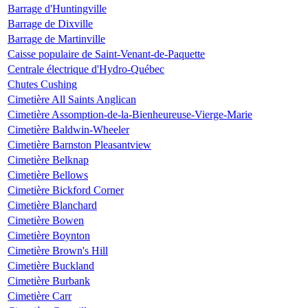
Barrage d'Huntingville
Barrage de Dixville
Barrage de Martinville
Caisse populaire de Saint-Venant-de-Paquette
Centrale électrique d'Hydro-Québec
Chutes Cushing
Cimetière All Saints Anglican
Cimetière Assomption-de-la-Bienheureuse-Vierge-Marie
Cimetière Baldwin-Wheeler
Cimetière Barnston Pleasantview
Cimetière Belknap
Cimetière Bellows
Cimetière Bickford Corner
Cimetière Blanchard
Cimetière Bowen
Cimetière Boynton
Cimetière Brown's Hill
Cimetière Buckland
Cimetière Burbank
Cimetière Carr