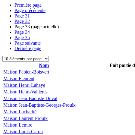
Première page
Page précédente
Page
31
Page
32
Page
33
(page actuelle)
Page
34
Page
35
Page suivante
Dernière page
Nom
Fait partie 
Maison Fabien-Boisvert
Maison Fleurent
Maison Henri-Lahaye
Maison Henri-Vallières
Maison Jean-Baptiste-Duval
Maison Jean-Baptiste-Georges-Proulx
Maison Lacharité
Maison Laurent-Proulx
Maison Lemire
Maison Louis-Caron