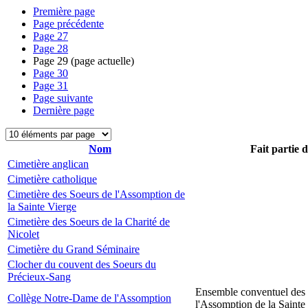
Première page
Page précédente
Page
27
Page
28
Page
29
(page actuelle)
Page
30
Page
31
Page suivante
Dernière page
Nom
Fait partie 
Cimetière anglican
Cimetière catholique
Cimetière des Soeurs de l'Assomption de
la Sainte Vierge
Cimetière des Soeurs de la Charité de
Nicolet
Cimetière du Grand Séminaire
Clocher du couvent des Soeurs du
Précieux-Sang
Ensemble conventuel des
Collège Notre-Dame de l'Assomption
l'Assomption de la Sainte