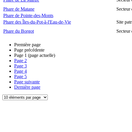
Phare de Matane
Secteur
Phare de Pointe-des-Monts
Phare des Îles-du-Pot-à-l'Eau-de-Vie
Site pat
Phare du Borgot
Secteur
Première page
Page précédente
Page
1
(page actuelle)
Page
2
Page
3
Page
4
Page
5
Page suivante
Dernière page