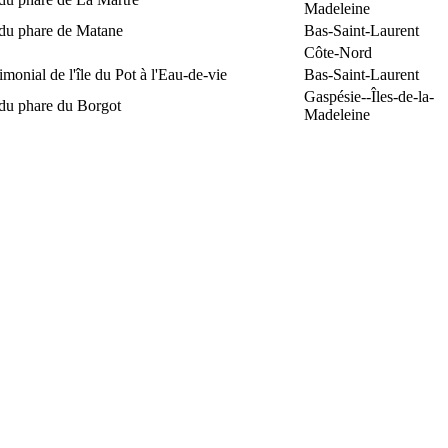
Madeleine
 du phare de Matane
Bas-Saint-Laurent
Côte-Nord
rimonial de l'île du Pot à l'Eau-de-vie
Bas-Saint-Laurent
Gaspésie--Îles-de-la-
 du phare du Borgot
Madeleine