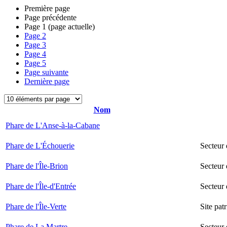
Première page
Page précédente
Page
1
(page actuelle)
Page
2
Page
3
Page
4
Page
5
Page suivante
Dernière page
Nom
Phare de L'Anse-à-la-Cabane
Phare de L'Échouerie
Secteur
Phare de l'Île-Brion
Secteur 
Phare de l'Île-d'Entrée
Secteur 
Phare de l'Île-Verte
Site pat
Phare de La Martre
Secteur 