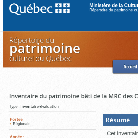
Ministère de la Cult
Répertoire du patrimoine c
Répertoire du
patrimoine
culturel du Québec
Accueil
Inventaire du patrimoine bâti de la MRC des
Type
:
Inventaire-évaluation
Résumé
(Boi
Portée
:
ouve
Régionale
cliq
pou
Cet inventai
ferm
Année
: