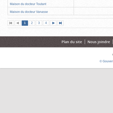
Maison du docteur Toutant
Maison du docteur Vanasse
Page
(page
Page
Page
Page
1
Première
2
Page
3
4
Page
Dernière
actuelle)
page
précédente
suivante
page
Plan du site
Nous joindre
© Gouver