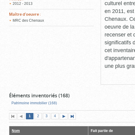
culturel ent
2012 - 2013
en 2011, est
Maître d'oeuvre
:
Chenaux. Cet
MRC des Chenaux
oeuvre de la 
recenser et 
significatif
cet inventair
d'appartenan
une plus gra
Éléments inventoriés (168)
Patrimoine immobilier (168)
Page
(page
Page
Page
Page
1
Première
2
Page
3
4
Page
Dernière
actuelle)
page
précédente
suivante
page
Nom
Fait partie de