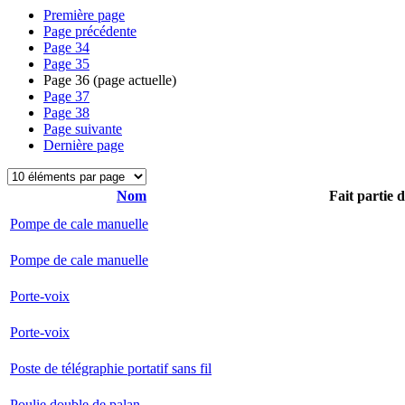
Première page
Page précédente
Page
34
Page
35
Page
36
(page actuelle)
Page
37
Page
38
Page suivante
Dernière page
Nom
Fait partie 
Pompe de cale manuelle
Pompe de cale manuelle
Porte-voix
Porte-voix
Poste de télégraphie portatif sans fil
Poulie double de palan