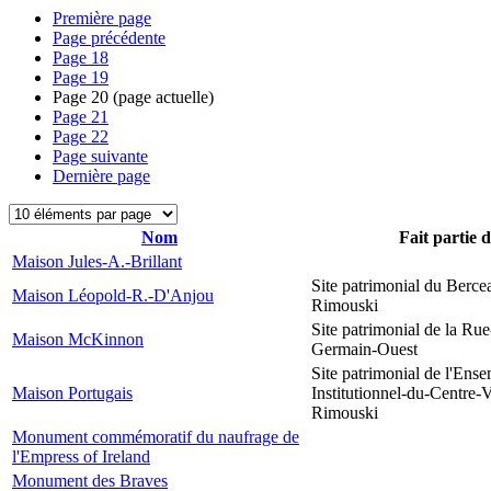
Première page
Page précédente
Page
18
Page
19
Page
20
(page actuelle)
Page
21
Page
22
Page suivante
Dernière page
Nom
Fait partie 
Maison Jules-A.-Brillant
Site patrimonial du Berce
Maison Léopold-R.-D'Anjou
Rimouski
Site patrimonial de la Rue
Maison McKinnon
Germain-Ouest
Site patrimonial de l'Ens
Maison Portugais
Institutionnel-du-Centre-V
Rimouski
Monument commémoratif du naufrage de
l'Empress of Ireland
Monument des Braves