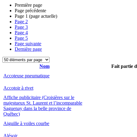
Première page
Page précédente
Page
1
(page actuelle)
Page
2
Page
3
Page
4
Page
5
Page suivante
Dernière page
Nom
Fait partie 
Accoteuse pneumatique
Accotoir à rivet
Affiche publicitaire (Croisières sur le
majestueux St. Laurent et l’incomparable
Saguenay dans la belle province de
Québec)
Aiguille à voiles courbe
Alésoir