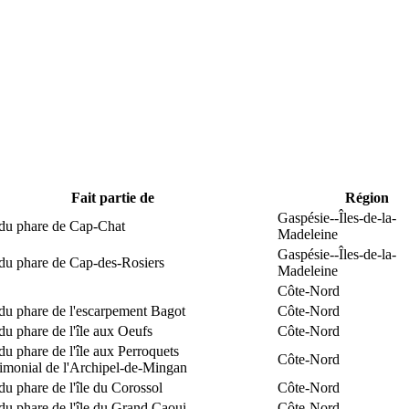
Fait partie de
Région
Gaspésie--Îles-de-la-
 du phare de Cap-Chat
Madeleine
Gaspésie--Îles-de-la-
 du phare de Cap-des-Rosiers
Madeleine
Côte-Nord
du phare de l'escarpement Bagot
Côte-Nord
du phare de l'île aux Oeufs
Côte-Nord
du phare de l'île aux Perroquets
Côte-Nord
rimonial de l'Archipel-de-Mingan
du phare de l'île du Corossol
Côte-Nord
du phare de l'île du Grand Caoui
Côte-Nord