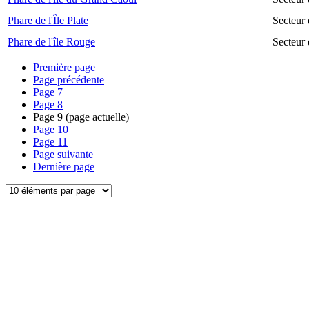
Phare de l'Île Plate
Secteur 
Phare de l'île Rouge
Secteur 
Première page
Page précédente
Page
7
Page
8
Page
9
(page actuelle)
Page
10
Page
11
Page suivante
Dernière page