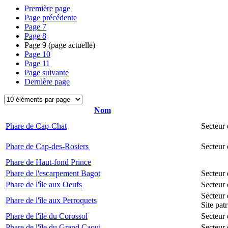
Première page
Page précédente
Page
7
Page
8
Page
9
(page actuelle)
Page
10
Page
11
Page suivante
Dernière page
Nom
Phare de Cap-Chat
Secteur
Phare de Cap-des-Rosiers
Secteur
Phare de Haut-fond Prince
Phare de l'escarpement Bagot
Secteur 
Phare de l'île aux Oeufs
Secteur 
Secteur 
Phare de l'île aux Perroquets
Site pat
Phare de l'île du Corossol
Secteur 
Phare de l'île du Grand Caoui
Secteur 