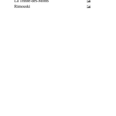
La Trinité-des-Monts
Rimouski