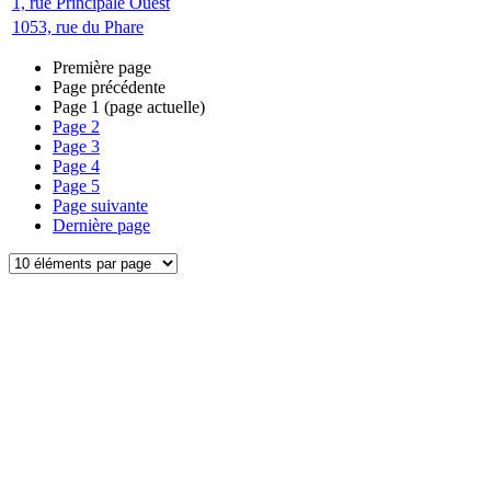
1, rue Principale Ouest
1053, rue du Phare
Première page
Page précédente
Page
1
(page actuelle)
Page
2
Page
3
Page
4
Page
5
Page suivante
Dernière page