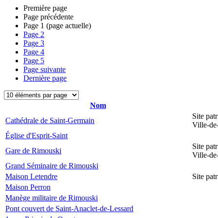
Première page
Page précédente
Page
1
(page actuelle)
Page
2
Page
3
Page
4
Page
5
Page suivante
Dernière page
Nom
Site pat
Cathédrale de Saint-Germain
Ville-d
Église d'Esprit-Saint
Site pat
Gare de Rimouski
Ville-d
Grand Séminaire de Rimouski
Maison Letendre
Site pa
Maison Perron
Manège militaire de Rimouski
Pont couvert de Saint-Anaclet-de-Lessard