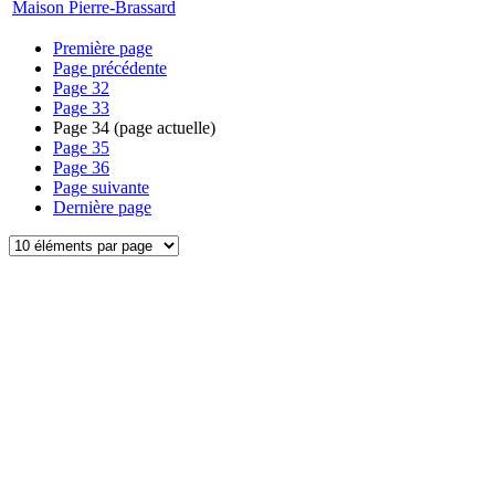
Maison Pierre-Brassard
Première page
Page précédente
Page
32
Page
33
Page
34
(page actuelle)
Page
35
Page
36
Page suivante
Dernière page