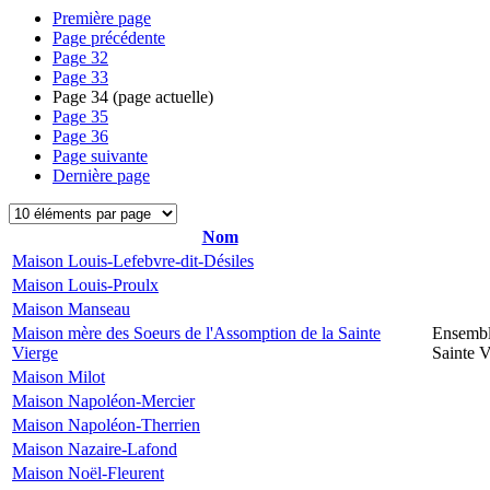
Première page
Page précédente
Page
32
Page
33
Page
34
(page actuelle)
Page
35
Page
36
Page suivante
Dernière page
Nom
Maison Louis-Lefebvre-dit-Désiles
Maison Louis-Proulx
Maison Manseau
Maison mère des Soeurs de l'Assomption de la Sainte
Ensembl
Vierge
Sainte V
Maison Milot
Maison Napoléon-Mercier
Maison Napoléon-Therrien
Maison Nazaire-Lafond
Maison Noël-Fleurent