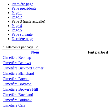
Première page
Page précédente
Page
1
Page
2
Page
3
(page actuelle)
Page
4
Page
5
Page suivante
Dernière page
Nom
Fait partie 
Cimetière Belknap
Cimetière Bellows
Cimetière Bickford Corner
Cimetière Blanchard
Cimetière Bowen
Cimetière Boynton
Cimetière Brown's Hill
Cimetière Buckland
Cimetière Burbank
Cimetière Carr