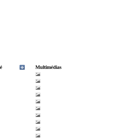
é
Multimédias