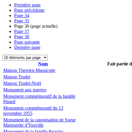
Première page
Page précédente
Page
34
Page
35
Page
36
(page actuelle)
Page
37
Page
38
Page suivante
Dernière page
Nom
Fait partie 
Maison Therrien-Massicotte
Maison Trudel
Maison Trudel-Noël
Monument aux guerres
Monument commémoratif de la famille
Pinard
Monument commémoratif du 12
novembre 1955
Monument de la canonisation de Soeur
Marguerite d'Youville
Monument de la famille Beaulac