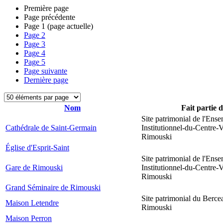
Première page
Page précédente
Page
1
(page actuelle)
Page
2
Page
3
Page
4
Page
5
Page suivante
Dernière page
Nom
Fait partie 
Site patrimonial de l'Ens
Cathédrale de Saint-Germain
Institutionnel-du-Centre-V
Rimouski
Église d'Esprit-Saint
Site patrimonial de l'Ens
Gare de Rimouski
Institutionnel-du-Centre-V
Rimouski
Grand Séminaire de Rimouski
Site patrimonial du Berce
Maison Letendre
Rimouski
Maison Perron