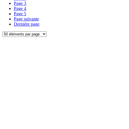
Page
3
Page
4
Page
5
Page suivante
Dernière page