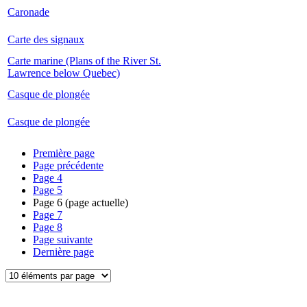
Caronade
Carte des signaux
Carte marine (Plans of the River St.
Lawrence below Quebec)
Casque de plongée
Casque de plongée
Première page
Page précédente
Page
4
Page
5
Page
6
(page actuelle)
Page
7
Page
8
Page suivante
Dernière page