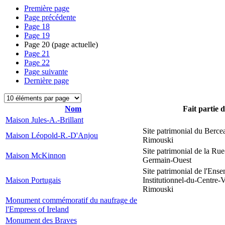
Première page
Page précédente
Page
18
Page
19
Page
20
(page actuelle)
Page
21
Page
22
Page suivante
Dernière page
Nom
Fait partie 
Maison Jules-A.-Brillant
Site patrimonial du Berce
Maison Léopold-R.-D'Anjou
Rimouski
Site patrimonial de la Rue
Maison McKinnon
Germain-Ouest
Site patrimonial de l'Ens
Maison Portugais
Institutionnel-du-Centre-V
Rimouski
Monument commémoratif du naufrage de
l'Empress of Ireland
Monument des Braves