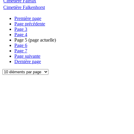
Cimetière Fairfax
Cimetière Falkenhorst
Première page
Page précédente
Page
3
Page
4
Page
5
(page actuelle)
Page
6
Page
7
Page suivante
Dernière page