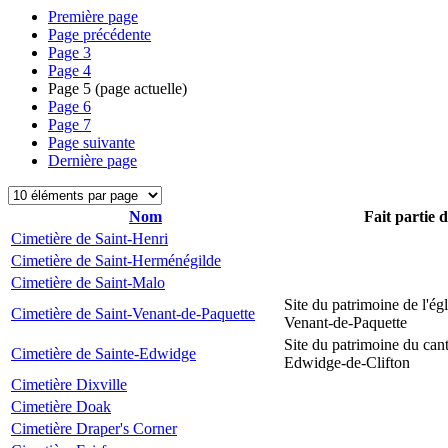
Première page
Page précédente
Page
3
Page
4
Page
5
(page actuelle)
Page
6
Page
7
Page suivante
Dernière page
Nom
Fait partie 
Cimetière de Saint-Henri
Cimetière de Saint-Herménégilde
Cimetière de Saint-Malo
Site du patrimoine de l'égl
Cimetière de Saint-Venant-de-Paquette
Venant-de-Paquette
Site du patrimoine du can
Cimetière de Sainte-Edwidge
Edwidge-de-Clifton
Cimetière Dixville
Cimetière Doak
Cimetière Draper's Corner