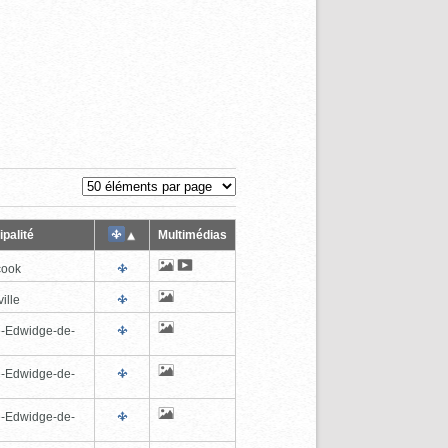
palité
Multimédias
cook
ille
e-Edwidge-de-
n
e-Edwidge-de-
n
e-Edwidge-de-
n