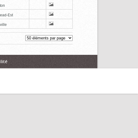
ton
tead-Est
ville
lité