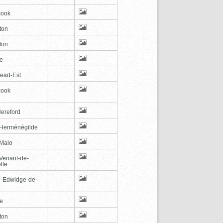
cook
ton
ton
le
tead-Est
cook
Hereford
-Herménégilde
-Malo
-Venant-de-
tte
e-Edwidge-de-
n
le
ton