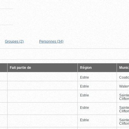
Groupes (2)
Personnes (34)
Page
Dernière
Fait partie de
Région
Munici
Estrie
Coati
Estrie
Waterv
Estrie
Saint
Clifto
Estrie
Saint
Clifto
Estrie
Saint
Clifto