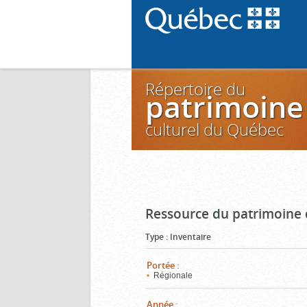
Répertoire du
patrimoine
culturel du Québec
Ressource du patrimoine 
Type
:
Inventaire
Portée
:
Régionale
Année
: