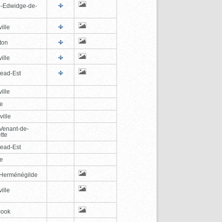
e-Edwidge-de-
n
ille
ton
ille
tead-Est
ille
le
ville
-Venant-de-
tte
tead-Est
le
-Herménégilde
ille
cook