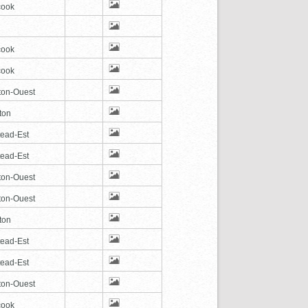
cook
cook
cook
ton-Ouest
ton
tead-Est
tead-Est
ton-Ouest
ton-Ouest
ton
tead-Est
tead-Est
ton-Ouest
cook