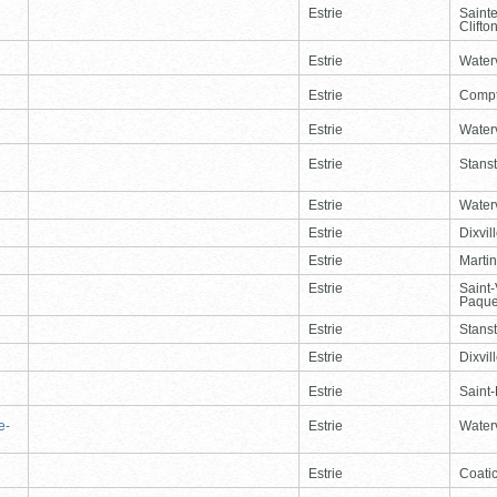
Estrie
Saint
Clifto
Estrie
Waterv
Estrie
Comp
Estrie
Waterv
Estrie
Stans
Estrie
Waterv
Estrie
Dixvil
Estrie
Martin
Estrie
Saint
Paque
Estrie
Stans
Estrie
Dixvil
Estrie
Saint
e-
Estrie
Waterv
Estrie
Coati