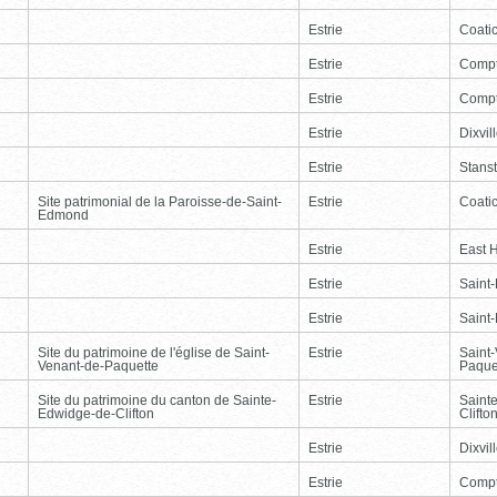
Estrie
Coati
Estrie
Comp
Estrie
Comp
Estrie
Dixvil
Estrie
Stans
Site patrimonial de la Paroisse-de-Saint-
Estrie
Coati
Edmond
Estrie
East 
Estrie
Saint
Estrie
Saint
Site du patrimoine de l'église de Saint-
Estrie
Saint
Venant-de-Paquette
Paque
Site du patrimoine du canton de Sainte-
Estrie
Saint
Edwidge-de-Clifton
Clifto
Estrie
Dixvil
Estrie
Comp