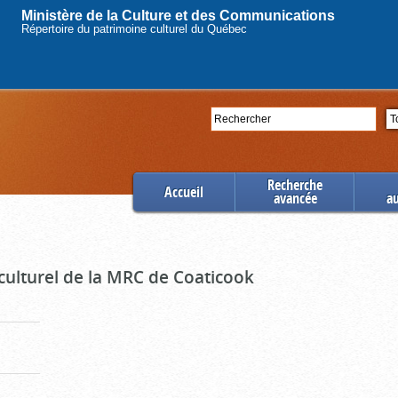
Ministère de la Culture et des Communications
Répertoire du patrimoine culturel du Québec
Rechercher
Se
Recherche
Accueil
avancée
a
culturel de la MRC de Coaticook