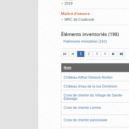
2019
Maître d'oeuvre
:
MRC de Coaticook
Éléments inventoriés (198)
Patrimoine immobilier (162)
Page
(page
Page
Page
Page
1
Première
2
Page
3
4
actuelle)
page
précédente
suivante
page
Nom
Château Arthur-Osmore-Norton
Château d'eau de la rue Dominion
Croix de chemin du Village de Sainte-
Edwidge
Croix de chemin Lemire
Croix de chemin paroissiale