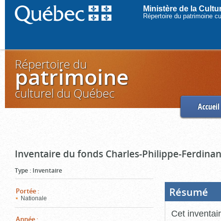
Ministère de la Cult
Répertoire du patrimoine c
Répertoire du
patrimoine
culturel du Québec
Accueil
Inventaire du fonds Charles-Philippe-Ferdinan
Type
:
Inventaire
Résumé
(Boi
Portée
:
ouve
Nationale
cliq
pou
Cet inventai
ferm
Année
: