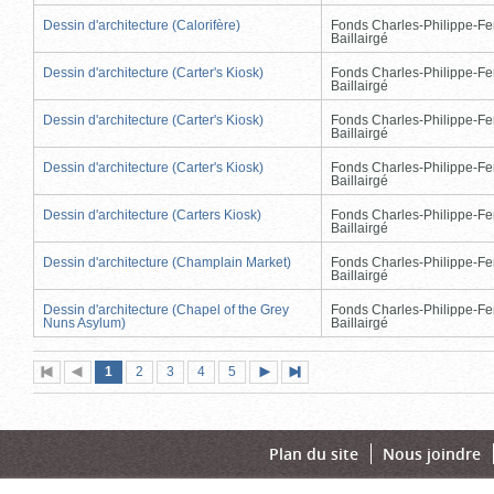
Dessin d'architecture (Calorifère)
Fonds Charles-Philippe-Fe
Baillairgé
Dessin d'architecture (Carter's Kiosk)
Fonds Charles-Philippe-Fe
Baillairgé
Dessin d'architecture (Carter's Kiosk)
Fonds Charles-Philippe-Fe
Baillairgé
Dessin d'architecture (Carter's Kiosk)
Fonds Charles-Philippe-Fe
Baillairgé
Dessin d'architecture (Carters Kiosk)
Fonds Charles-Philippe-Fe
Baillairgé
Dessin d'architecture (Champlain Market)
Fonds Charles-Philippe-Fe
Baillairgé
Dessin d'architecture (Chapel of the Grey
Fonds Charles-Philippe-Fe
Nuns Asylum)
Baillairgé
Page
(page
Page
Page
Page
Page
1
Première
2
Page
3
4
5
Page
Dernière
actuelle)
page
précédente
suivante
page
Plan du site
Nous joindre