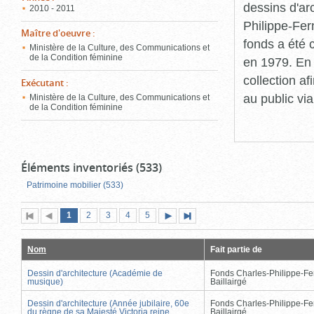
dessins d'ar
2010 - 2011
Philippe-Fer
Maître d'oeuvre
:
fonds a été c
Ministère de la Culture, des Communications et
de la Condition féminine
en 1979. En 
collection a
Exécutant
:
au public vi
Ministère de la Culture, des Communications et
de la Condition féminine
Éléments inventoriés (533)
Patrimoine mobilier (533)
Page
(page
Page
Page
Page
Page
1
Première
2
Page
3
4
5
Page
Dernière
actuelle)
page
précédente
suivante
page
Nom
Fait partie de
Dessin d'architecture (Académie de
Fonds Charles-Philippe-Fe
musique)
Baillairgé
Dessin d'architecture (Année jubilaire, 60e
Fonds Charles-Philippe-Fe
du règne de sa Majesté Victoria reine
Baillairgé