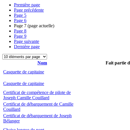
Première page
Page précédente
Page
5
Page
6
Page
7
(page actuelle)
Page
8
Page
9
Page suivante
Dernière page
Nom
Fait partie 
Casquette de capitaine
Casquette de capitaine
Certificat de compétence de pilote de
Joseph Camille Couillard
Certificat de débarquement de Camille
Couillard
Certificat de débarquement de Joseph
Bélanger
Chaise longue de pont