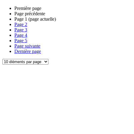
Première page
Page précédente
Page
1
(page actuelle)
Page
2
Page
3
Page
4
Page
5
Page suivante
Dernière page