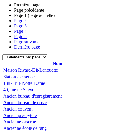
Première page
Page précédente
Page
1
(page actuelle)
Page
2
Page
3
Page
4
Page
5
Page suivante
Dernière page
Nom
Maison Rivard-Dit-Lanouette
Station d'essence
1387, rue Notre-Dame
40, rue de Suève
Ancien bureau d'enregistrement
Ancien bureau de poste
Ancien couvent
Ancien presbytère
Ancienne caserne
Ancienne école de rang