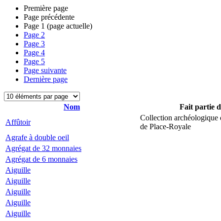
Première page
Page précédente
Page
1
(page actuelle)
Page
2
Page
3
Page
4
Page
5
Page suivante
Dernière page
Nom
Fait partie 
Collection archéologique 
Affûtoir
de Place-Royale
Agrafe à double oeil
Agrégat de 32 monnaies
Agrégat de 6 monnaies
Aiguille
Aiguille
Aiguille
Aiguille
Aiguille