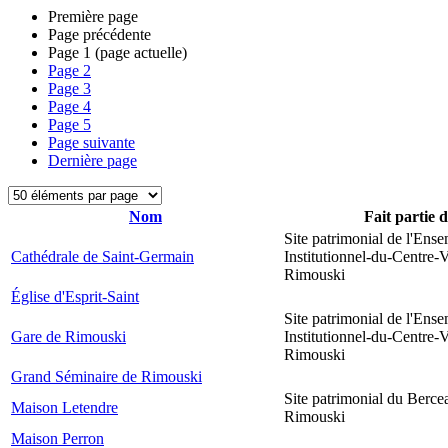
Première page
Page précédente
Page
1
(page actuelle)
Page
2
Page
3
Page
4
Page
5
Page suivante
Dernière page
Nom
Fait partie 
Site patrimonial de l'Ens
Cathédrale de Saint-Germain
Institutionnel-du-Centre-V
Rimouski
Église d'Esprit-Saint
Site patrimonial de l'Ens
Gare de Rimouski
Institutionnel-du-Centre-V
Rimouski
Grand Séminaire de Rimouski
Site patrimonial du Berce
Maison Letendre
Rimouski
Maison Perron