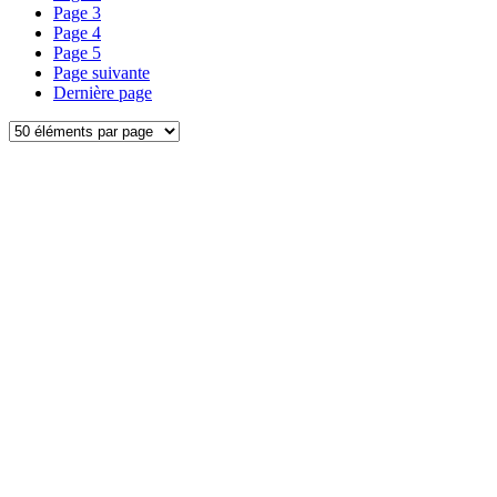
Page
3
Page
4
Page
5
Page suivante
Dernière page