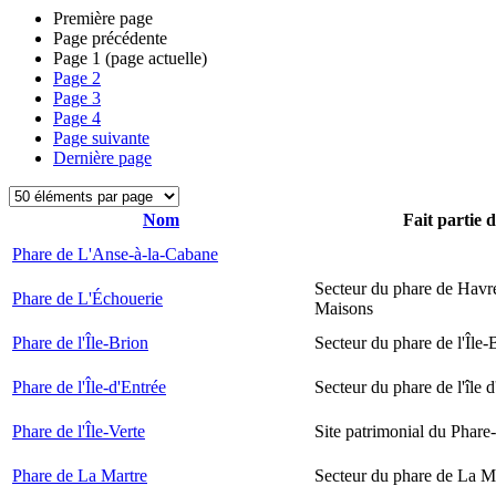
Première page
Page précédente
Page
1
(page actuelle)
Page
2
Page
3
Page
4
Page suivante
Dernière page
Nom
Fait partie 
Phare de L'Anse-à-la-Cabane
Secteur du phare de Havr
Phare de L'Échouerie
Maisons
Phare de l'Île-Brion
Secteur du phare de l'Île-
Phare de l'Île-d'Entrée
Secteur du phare de l'île 
Phare de l'Île-Verte
Site patrimonial du Phare-
Phare de La Martre
Secteur du phare de La M