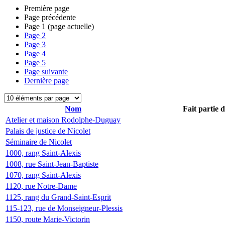
Première page
Page précédente
Page
1
(page actuelle)
Page
2
Page
3
Page
4
Page
5
Page suivante
Dernière page
Nom
Fait partie 
Atelier et maison Rodolphe-Duguay
Palais de justice de Nicolet
Séminaire de Nicolet
1000, rang Saint-Alexis
1008, rue Saint-Jean-Baptiste
1070, rang Saint-Alexis
1120, rue Notre-Dame
1125, rang du Grand-Saint-Esprit
115-123, rue de Monseigneur-Plessis
1150, route Marie-Victorin