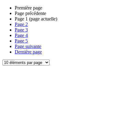
Première page
Page précédente
Page
1
(page actuelle)
Page
2
Page
3
Page
4
Page
5
Page suivante
Dernière page