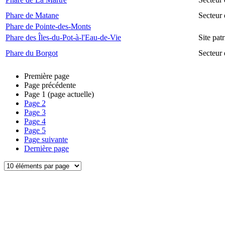
Phare de Matane
Secteur
Phare de Pointe-des-Monts
Phare des Îles-du-Pot-à-l'Eau-de-Vie
Site pat
Phare du Borgot
Secteur
Première page
Page précédente
Page
1
(page actuelle)
Page
2
Page
3
Page
4
Page
5
Page suivante
Dernière page