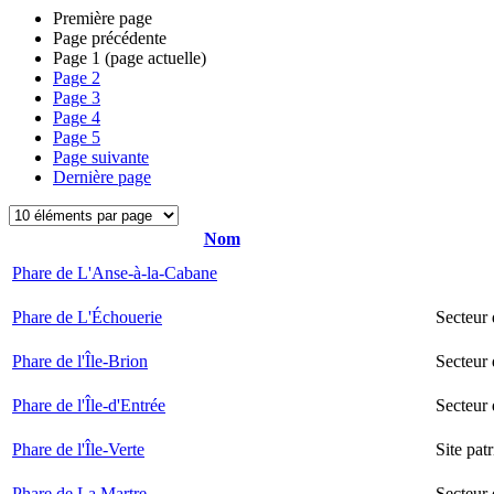
Première page
Page précédente
Page
1
(page actuelle)
Page
2
Page
3
Page
4
Page
5
Page suivante
Dernière page
Nom
Phare de L'Anse-à-la-Cabane
Phare de L'Échouerie
Secteur
Phare de l'Île-Brion
Secteur 
Phare de l'Île-d'Entrée
Secteur 
Phare de l'Île-Verte
Site pat
Phare de La Martre
Secteur 