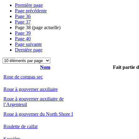
Première page
Page précédente
Page
36
Page
37
Page
38
(page actuelle)
Page
39
Page
40
Page suivante
Dernière page
Nom
Fait partie 
Rose de compas sec
Roue à gouverner auxiliaire
Roue à gouverner auxiliaire de
l’Argenteuil
Roue à gouverner du North Shore I
Roulette de calfat
Saucière